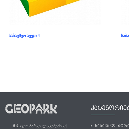
განყოფილება:
საბავშვო ავეჯი
გა
ᲡᲐᲑᲐᲕᲨᲕᲝ ᲐᲕᲔᲯᲘ 4
ᲡᲐᲑᲐ
ᲙᲐᲢᲔᲒᲝᲠᲘᲔ
შ.პ.ს ჯეო პარკი, ლ.კვაჭაძის ქ.
საბავშვო ატრ