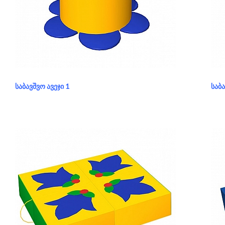
განყოფილება:
საბავშვო ავეჯი
გა
ᲡᲐᲑᲐᲕᲨᲕᲝ ᲐᲕᲔᲯᲘ 1
ᲡᲐᲑᲐ