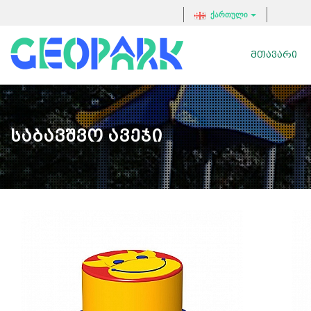
ქართული
ᲛᲗᲐᲕᲐᲠᲘ
Საბავშვო Ავეჯი