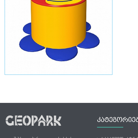
ᲙᲐᲢᲔᲒᲝᲠᲘᲔ