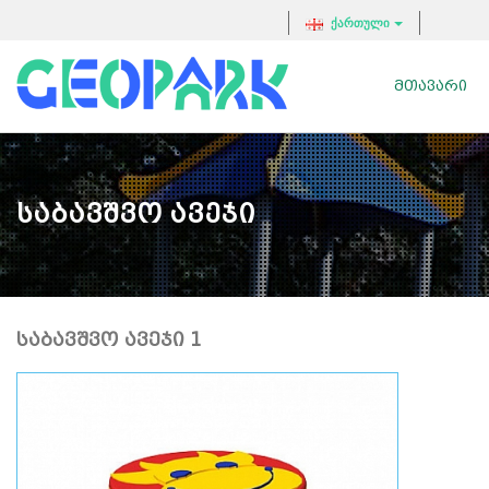
ქართული
ᲛᲗᲐᲕᲐᲠᲘ
Საბავშვო Ავეჯი
ᲡᲐᲑᲐᲕᲨᲕᲝ ᲐᲕᲔᲯᲘ 1