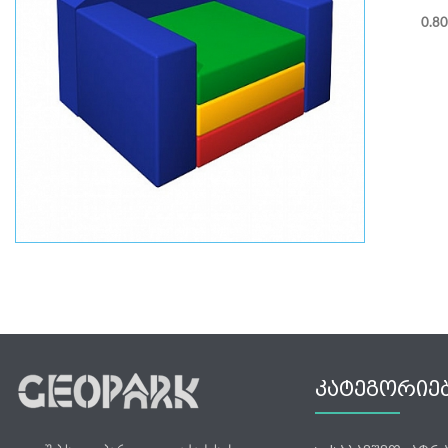
0.8
ᲙᲐᲢᲔᲒᲝᲠᲘᲔ