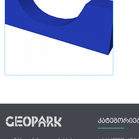
ᲙᲐᲢᲔᲒᲝᲠᲘᲔ