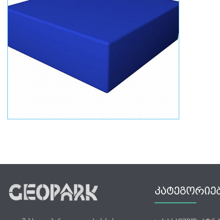
ᲙᲐᲢᲔᲒᲝᲠᲘᲔ