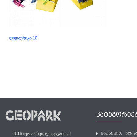
განყოფილება:
დიდაქტიკა
ᲓᲘᲓᲐᲥᲢᲘᲙᲐ 10
ᲙᲐᲢᲔᲒᲝᲠᲘᲔ
შ.პ.ს ჯეო პარკი, ლ.კვაჭაძის ქ.
საბავშვო ატრ