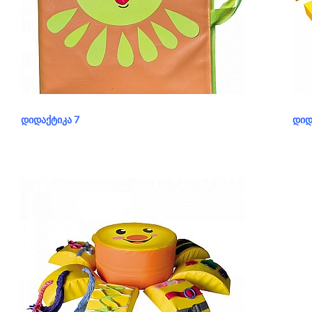
განყოფილება:
დიდაქტიკა
გა
ᲓᲘᲓᲐᲥᲢᲘᲙᲐ 7
ᲓᲘᲓ