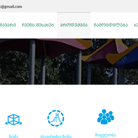
rk@gmail.com
ᲗᲐᲕᲐᲠᲘ
ᲩᲕᲔᲜᲡ ᲨᲔᲡᲐᲮᲔᲑ
ᲞᲠᲝᲓᲣᲥᲪᲘᲐ
ᲒᲐᲛᲝᲪᲓᲘᲚᲔᲑᲐ
Ს
მოცულობა
ზომა
უსაფრთხო ზონა