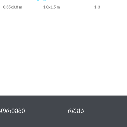
0.35x0.8 m
1.0x1.5 m
1-3
ᲒᲝᲠᲘᲔᲑᲘ
ᲠᲣᲥᲐ