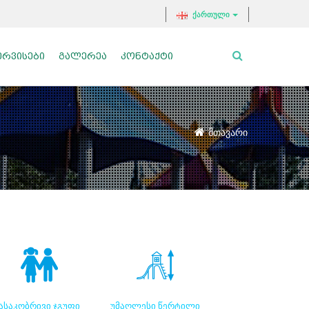
ქართული
ᲔᲠᲕᲘᲡᲔᲑᲘ
ᲒᲐᲚᲔᲠᲔᲐ
ᲙᲝᲜᲢᲐᲥᲢᲘ
მთავარი
ასაკობრივი ჯგუფი
უმაღლესი წერტილი