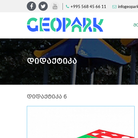
+995 568 45 66 11
infogeopa
Მ
Დიდაქტიკა
ᲓᲘᲓᲐᲥᲢᲘᲙᲐ 6