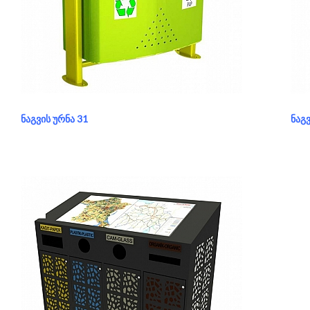
განყოფილება:
ნაგვის ურნა
გა
ᲜᲐᲒᲕᲘᲡ ᲣᲠᲜᲐ 31
ᲜᲐᲒᲕ