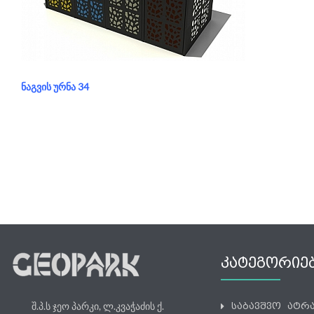
განყოფილება:
ნაგვის ურნა
ᲜᲐᲒᲕᲘᲡ ᲣᲠᲜᲐ 34
ᲙᲐᲢᲔᲒᲝᲠᲘᲔ
შ.პ.ს ჯეო პარკი, ლ.კვაჭაძის ქ.
საბავშვო ატრ