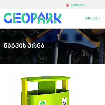
ქართული
ᲛᲗᲐᲕᲐᲠᲘ
Ნაგვის Ურნა